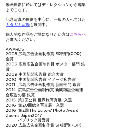
動画撮影に於いてはディレクションから編集
までこなす。
記念写真の撮影を中心に、一般の人へ向けた
カタガミ写場
も展開中。
個人的な作品をご覧になりたい方は
こちらへ
お進みください。
AWARDS
2008 広島広告企画制作賞 SP部門(POP)
金賞
2009 広島広告企画制作賞 ポスター部門 銀
賞
2009 中国新聞広告賞 総合大賞
2010 中国新聞広告賞 イメージ広告賞
2011 広島広告企画制作賞 新聞部門 銀賞
2014 広島広告企画制作賞 新聞雑誌企画連
合広告の部 銀賞
2015 第2回公募 世界旅写真展 入選
2016 第20回総合写真展 入選
2016 第2回The Editors' Photo Award
Zooms Japan2017
パブリック賞受賞
2020 広島広告企画制作賞 SP部門(POP)