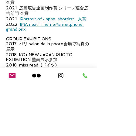
金賞
2021 広島広告企画制作賞 シリーズ連合広
告部門 金賞
2021
Portrait of Japan shortlist 入賞
2022
IMA next Theme#smartphone
grand prix
GROUP EXHIBITIONS
2017 パリ salon de la photo会場で写真の
展示
2018 KG+ NEW JAPAN PHOTO
EXHIBITION 壁面展示参加
2018 miss read (ドイツ)
2018 I Never Read Art book Fair Basel(ス
イス）
2018 Art Book in China(北京)
2018 New Japan Photo at Hotel The
Knot Tokyo Shinjuku
2018 Taipei Art Book Fair(台湾)
2018 NY Art Book Fair
2018 Bangkok Art Book Fair
2018 Paris fotofever Art Fair テーブル展
示販売
2019 NEW JAPAN PHOTO 7, CHI-KA,
Dubai, U.A.E.
2019 KG+ NEW JAPAN PHOTO