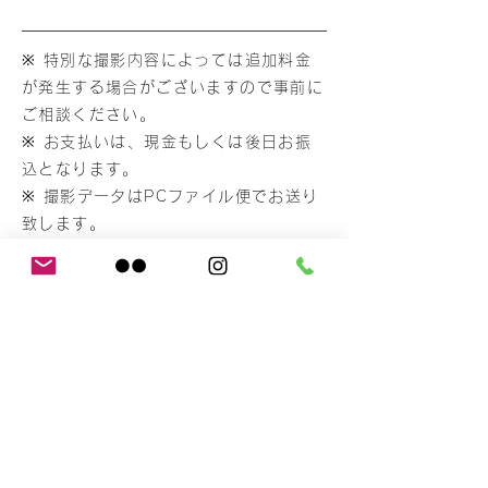
※ 特別な撮影内容によっては追加料金
が発生する場合がございますので事前に
ご相談ください。
※ お支払いは、現金もしくは後日お振
込となります。
※ 撮影データはPCファイル便でお送り
致します。
フィルム
プラス
それぞれのプランからフィルム撮影を行
います。フィルムはこちらでご用意いた
しますが、フィルムの金額が日々変動し
ておりますので、都度金額をご提示させ
て頂きます。
​現像とデータ化にも別途費用がかかりま